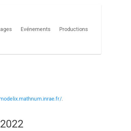
kages
Evénements
Productions
/modelix.mathnum.inrae.fr/
.
 2022